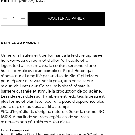
€80.00
€80.00
/Unité
AJOUTER AU PANIER
DÉTAILS DU PRODUIT
Un sérum hautement performant à la texture biphasée
huile-en-eau qui permet d’allier l'efficacité et la
légèreté d’un sérum avec le confort sensoriel d’une
huile. Formulé avec un complexe Pepti-Botanique
rénovateur et amplifié par un duo de Bio-Optimizers
pour réparer et revitaliser la peau, afin de se sentir
rajeuni de l'intérieur. Ce sérum biphasé répare la
barrière cutanée et stimule la production de collagène.
Les rides et ridules sont visiblement réduites, la peau est
plus ferme et plus lisse, pour une peau d’apparence plus
jeune et plus radieuse au fil du temps.
95% d'ingrédients d'origine naturelleSelon la norme ISO
16128. À partir de sources végétales, de sources
minérales non pétrolières et/ou d'eau.
Le set comprend