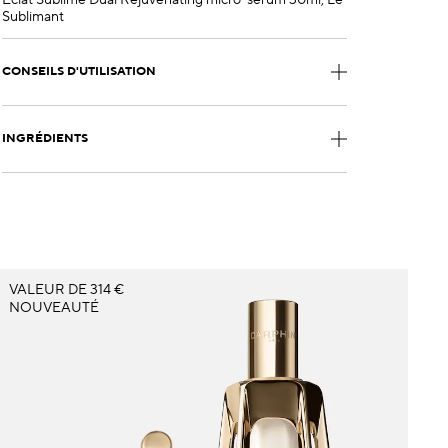
Eclat Sublime Dual Rejuvenating micro-serum 30ml, Le
Sublimant
CONSEILS D'UTILISATION
INGRÉDIENTS
VALEUR DE 314 €
B
NOUVEAUTÉ
N
I
U