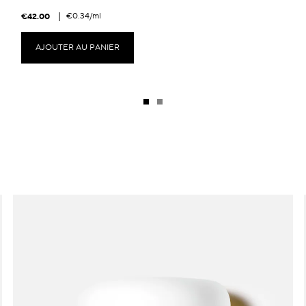
|
€0.34
/ml
€42.00
AJOUTER AU PANIER