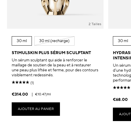
2 Tailles
30 ml
30 ml (recharge)
30 ml
STIMULSKIN PLUS SÉRUM SCULPTANT
HYDRAS
INTENSI
Un sérum sculptant qui aide à renforcer le
maillage de soutien de la peau et à restaurer
Un sérum 
une peau plus liftée et ferme, pour des contours
d’une hydr
visiblement redessinés.
technolog
performan
(1)
€314.00
|
€10.47
/ml
€68.00
AJOUTER AU PANIER
AJOUT