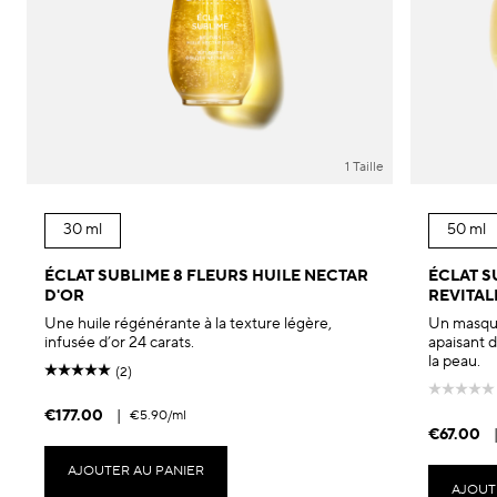
1 Taille
30 ml
50 ml
ÉCLAT SUBLIME 8 FLEURS HUILE NECTAR
ÉCLAT 
D'OR
REVITAL
Une huile régénérante à la texture légère,
Un masque
infusée d’or 24 carats.
apaisant d
la peau.
(2)
€177.00
|
€5.90
/ml
€67.00
AJOUTER AU PANIER
AJOUT