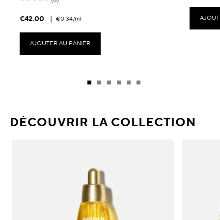
AJOUT
€42.00
|
€0.34
/ml
AJOUTER AU PANIER
DÉCOUVRIR LA COLLECTION