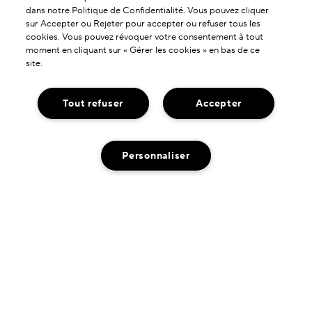
dans notre Politique de Confidentialité. Vous pouvez cliquer
sur Accepter ou Rejeter pour accepter ou refuser tous les
cookies. Vous pouvez révoquer votre consentement à tout
moment en cliquant sur « Gérer les cookies » en bas de ce
site.
À PROPOS DE NOUS
Notre Histoire
Tout refuser
Accepter
SERVICES & AIDES
L'Art de la Formulation
Contactez-nous !
Nos Engagements
Personnaliser
NOUS TROUVER
Contacter le Fabricant
Livraison Neutre en Carbone
Localisateur de boutiques
Service Client
POLITIQUE DE CONFIDENTIALITÉ
Chat en direct
AJOUTER AU PANIER
Conditions D'Utilisation
CONSIGNES DE TRI
Mes Commandes
Politique de Confidentialité
Retours et échanges
Condition de Vente
Frais et options de livraison
DARPHIN INC.
Gestion des Cookies
Service Client FAQ