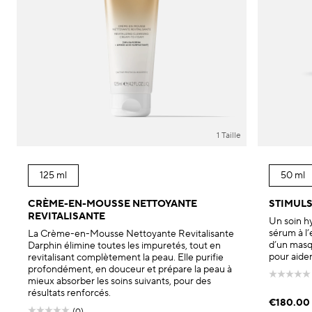
1 Taille
125 ml
50 ml
CRÈME-EN-MOUSSE NETTOYANTE
STIMULS
REVITALISANTE
Un soin hy
sérum à l
La Crème-en-Mousse Nettoyante Revitalisante
d’un masqu
Darphin élimine toutes les impuretés, tout en
pour aider
revitalisant complètement la peau. Elle purifie
profondément, en douceur et prépare la peau à
mieux absorber les soins suivants, pour des
résultats renforcés.
€180.00
(0)