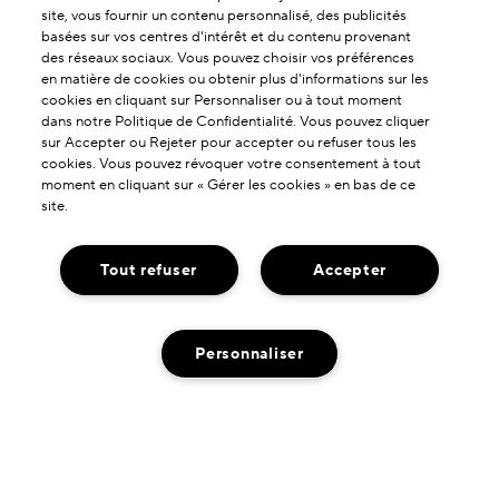
site, vous fournir un contenu personnalisé, des publicités
basées sur vos centres d'intérêt et du contenu provenant
des réseaux sociaux. Vous pouvez choisir vos préférences
en matière de cookies ou obtenir plus d'informations sur les
cookies en cliquant sur Personnaliser ou à tout moment
dans notre Politique de Confidentialité. Vous pouvez cliquer
sur Accepter ou Rejeter pour accepter ou refuser tous les
cookies. Vous pouvez révoquer votre consentement à tout
moment en cliquant sur « Gérer les cookies » en bas de ce
site.
Tout refuser
Accepter
À PROPOS DE NOUS
Personnaliser
Notre Histoire
SERVICES & AIDES
L'Art de la Formulation
Contactez-nous !
Nos Engagements
NOUS TROUVER
Contacter le Fabricant
Livraison Neutre en Carbone
Localisateur de boutiques
Service Client