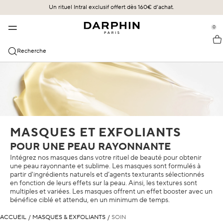
Un rituel Intral exclusif offert dès 160€ d’achat.​
NOTRE HÉRITAGE
BESTSELLERS
NOS SOINS
se Sidebar Navigation
Clo
Clo
Clo
0
::elc_general.menu::
NOS SOINS
DÉCOUVRIR
HÉRITAGE
Darphin
LES BESTSELLERS
Les Bestsellers
Le futur en héritage
Recherche
LES CATÉGORIES
EXPERTISE
ÉCLAT SUBLIME
Les Nouveautés
Pierre Darphin
Essences & Sérums
La maîtrise des technologies de diffusion
LES PRIORITÉS DE TRAITEMENT
STIMULSKIN PLUS
Les Offres
Nettoyants et Toniques
L'expertise Morphologique
Lift & Fermeté
LES COLLECTION
INTRAL
Crèmes
Irritation & Sensibilité
Stimulskin Plus
TOUS LES SOINS
HYDRASKIN
MASQUES ET EXFOLIANTS
Traitements Yeux & Lèvres
Rougeurs
Éclat Sublime
Voir tout
POUR UNE PEAU RAYONNANTE
Masques & Exfoliants
Hydratation
Intral
Intégrez nos masques dans votre rituel de beauté pour obtenir
une peau rayonnante et sublime. Les masques sont formulés à
Masques et Exfoliants
Cernes & Poches
partir d'ingrédients naturels et d’agents texturants sélectionnés
Hydraskin
en fonction de leurs effets sur la peau. Ainsi, les textures sont
multiples et variées. Les masques offrent un effet booster avec un
Huiles
Peau sèche
Les Huiles
bénéfice ciblé et attendu, en un minimum de temps.
Protection Solaire
Protection SPF
ACCUEIL
/
MASQUES & EXFOLIANTS
/
SOIN
Prédermine