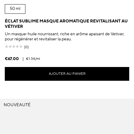
50 ml
ÉCLAT SUBLIME MASQUE AROMATIQUE REVITALISANT AU
VÉTIVER
Un masque-huile nourrissant, riche en arôme apaisant de Vetiver,
pour régénérer et revitaliser la peau.
(0)
€67.00
|
€1.34
/ml
AJOUTER AU PANIER
NOUVEAUTÉ