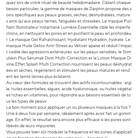
quez lors de votre rituel de beauté hebdomadaire. Ciblant chaque
besoin particulier, la gamme de masques de Darphin propose des s
oins spécifiques aux peaux grasses, sèches, déshydratées, mature
s ainsi qu’aux peaux ternes, fatiguées et stressées. Le masque Puri
fiant Illuminateur Instantané Lumière Essentielle cible les imperfe
ctions, en nettoyant les pores et en purifiant la peau en profondeu
r. Le masque Gel Rafraîchissant, Hydratant Hydraskin, hydrate. Le
masque Huile Detox Anti-Stress au Vétiver apaise et réduit l'impac
t visible des agressions extérieures. sur les peaux sensibles, le Stim
ulskin Plus Sérumak Divin Multi-Correction et la Lotion Masque Di
vine Effet Splash Multi Correction nourrissent les peaux déshydrat
ées et sèches, régénèrent et stimulent les peaux matures et rend
ent les teints ternes plus éclatants.
Au cœur des formules se trouvent des actifs incontournables : argi
le, huiles essentielles, algues, acide hyaluronique, ou huiles végétal
es riches en vitamines, pour répondre aux besoins essentiels de to
us les types de peaux.
Le bon moment pour appliquer un ou plusieurs masques à la fois ?
Une à deux fois par semaine, idéalement après avoir fait un gomm
age. En effet, le résultat sera encore plus efficace si les pores sont
libérés de leurs impuretés.
Vous pouvez bien sûr moduler la fréquence et les zones d’applicati