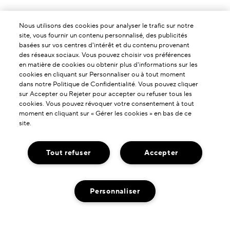
Nous utilisons des cookies pour analyser le trafic sur notre
site, vous fournir un contenu personnalisé, des publicités
basées sur vos centres d'intérêt et du contenu provenant
des réseaux sociaux. Vous pouvez choisir vos préférences
en matière de cookies ou obtenir plus d'informations sur les
cookies en cliquant sur Personnaliser ou à tout moment
dans notre Politique de Confidentialité. Vous pouvez cliquer
sur Accepter ou Rejeter pour accepter ou refuser tous les
cookies. Vous pouvez révoquer votre consentement à tout
moment en cliquant sur « Gérer les cookies » en bas de ce
site.
À PROPOS DE NOUS
Tout refuser
Accepter
Notre Histoire
SERVICES & AIDES
L'Art de la Formulation
Personnaliser
Contactez-nous !
Nos Engagements
NOUS TROUVER
Contacter le Fabricant
Livraison Neutre en Carbone