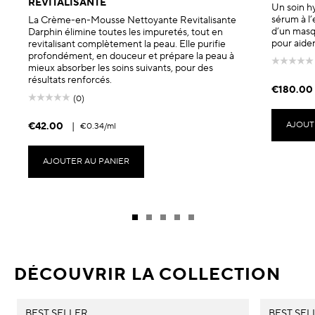
REVITALISANTE
Un soin hy
sérum à l
La Crème-en-Mousse Nettoyante Revitalisante
d’un masqu
Darphin élimine toutes les impuretés, tout en
pour aider
revitalisant complètement la peau. Elle purifie
profondément, en douceur et prépare la peau à
mieux absorber les soins suivants, pour des
résultats renforcés.
€180.00
(0)
AJOUT
€42.00
|
€0.34
/ml
AJOUTER AU PANIER
DÉCOUVRIR LA COLLECTION
BEST SELLER
BEST SEL