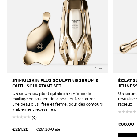
1 Taille
STIMULSKIN PLUS SCULPTING SERUM &
ÉCLAT S
OUTIL SCULPTANT SET
JEUNESS
Un sérum sculptant qui aide à renforcer le
Un sérum 
maillage de soutien de la peau et à restaurer
revitalise
une peau plus liftée et ferme, pour des contours
radieux
visiblement redessinés.
(0)
€80.00
€251.20
|
€251.20
/Unité