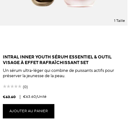
1 Taille
INTRAL INNER YOUTH SÉRUM ESSENTIEL & OUTIL
VISAGE À EFFET RAFRAÎCHISSANT SET
Un sérum ultra-léger qui combine de puissants actifs pour
préserver la jeunesse de la peau.
(0)
|
€63.60
/Unité
€63.60
€
AJOUTER AU PANIER