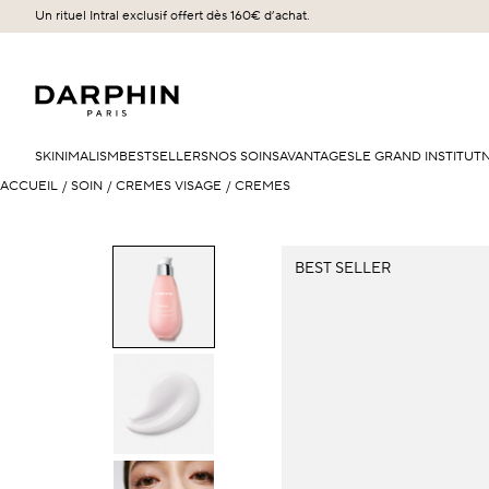
Un rituel Intral exclusif offert dès 160€ d’achat.​
SKINIMALISM
BESTSELLERS
NOS SOINS
AVANTAGES
LE GRAND INSTITUT
ACCUEIL
/
SOIN
/
CRÈMES VISAGE
/
CRÈMES
BEST SELLER