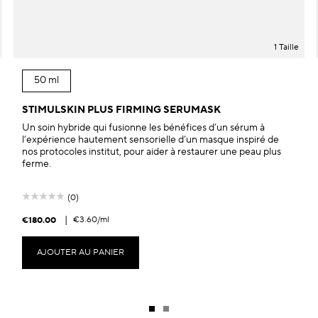
1 Taille
50 ml
STIMULSKIN PLUS FIRMING SERUMASK
Un soin hybride qui fusionne les bénéfices d’un sérum à
l’expérience hautement sensorielle d’un masque inspiré de
nos protocoles institut, pour aider à restaurer une peau plus
ferme.
(0)
|
€3.60
/ml
€180.00
AJOUTER AU PANIER