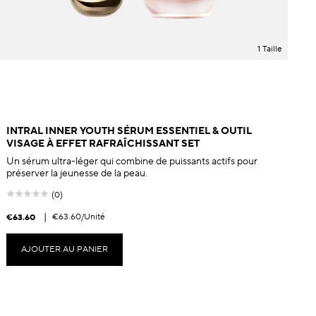
1 Taille
INTRAL INNER YOUTH SÉRUM ESSENTIEL & OUTIL
VISAGE À EFFET RAFRAÎCHISSANT SET
Un sérum ultra-léger qui combine de puissants actifs pour
préserver la jeunesse de la peau.
(0)
|
€63.60
/Unité
€63.60
€
AJOUTER AU PANIER