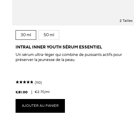
2 Tailles
30 ml
50 ml
INTRAL INNER YOUTH SÉRUM ESSENTIEL
Un sérum ultra-léger qui combine de puissants actifs pour
préserver la jeunesse de la peau.
(110)
|
€2.70
/ml
€81.00
AJOUTER AU PANIER