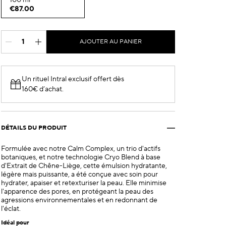
100 ml
€87.00
AJOUTER AU PANIER
Un rituel Intral exclusif offert dès
160€ d’achat.​
DÉTAILS DU PRODUIT
Formulée avec notre Calm Complex, un trio d'actifs
botaniques, et notre technologie Cryo Blend à base
d'Extrait de Chêne-Liège, cette émulsion hydratante,
légère mais puissante, a été conçue avec soin pour
hydrater, apaiser et retexturiser la peau. Elle minimise
l'apparence des pores, en protégeant la peau des
agressions environnementales et en redonnant de
l'éclat.
Idéal pour