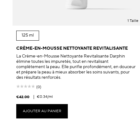
1 Taille
125 ml
CRÈME-EN-MOUSSE NETTOYANTE REVITALISANTE
La Crème-en-Mousse Nettoyante Revitalisante Darphin
élimine toutes les impuretés, tout en revitalisant
complètement la peau. Elle purifie profondément, en douceur
et prépare la peau à mieux absorber les soins suivants, pour
des résultats renforcés.
(0)
|
€0.34
/ml
€42.00
AJOUTER AU PANIER