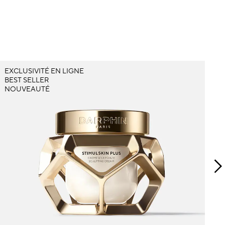
EXCLUSIVITÉ EN LIGNE
B
BEST SELLER
NOUVEAUTÉ
É
U
p
s