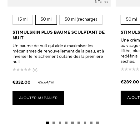
3 Tailles
15 ml
50 ml
50 ml (recharge)
50 ml
STIMULSKIN PLUS BAUME SCULPTANT DE
STIMULS
NUIT
Une crème
au visage 
Un baume de nuit qui aide à maximiser les
liftée, pl
mécanismes de renouvellement de la peau, et à
redéfinis.
inverser le relâchement cutané dès la première
sèches.
nuit.
(0)
€289.00
€332.00
|
€6.64
/ml
AJOUT
AJOUTER AU PANIER