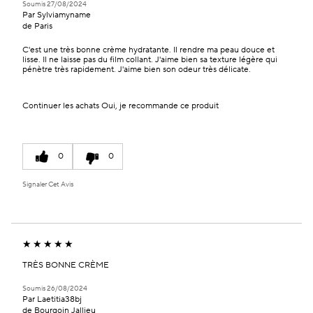
Soumis
27/08/2024
Par
Sylviamyname
de
Paris
C'est une très bonne crème hydratante. Il rendre ma peau douce et
lisse. Il ne laisse pas du film collant. J'aime bien sa texture légère qui
pénètre très rapidement. J'aime bien son odeur très délicate.
Continuer les achats
Oui, je recommande ce produit
0
0
Signaler Cet Avis
TRÈS BONNE CRÈME
Soumis
26/08/2024
Par
Laetitia38bj
de
Bourgoin Jallieu