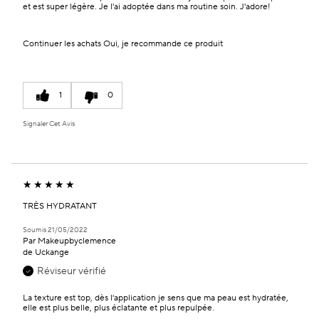
et est super légère. Je l'ai adoptée dans ma routine soin. J'adore!
Continuer les achats
Oui, je recommande ce produit
1
0
Signaler Cet Avis
TRÈS HYDRATANT
Soumis
21/05/2022
Par
Makeupbyclemence
de
Uckange
Réviseur vérifié
La texture est top, dès l'application je sens que ma peau est hydratée,
elle est plus belle, plus éclatante et plus repulpée.