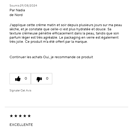
Soumis
29/08/2024
Par
Nadia
de
Nord
J'applique cette crème matin et soir depuis plusieurs jours sur ma peau
sèche, et je constate que celle-ci est plus hydratée et douce. Sa
texture crémeuse pénètre efficacement dans la peau, tandis que son
parfum léger est très agréable. Le packaging en verre est également
très jolie. Ce produit m'a été offert par la marque.
Continuer les achats
Oui, je recommande ce produit
0
0
Signaler Cet Avis
EXCELLENTE