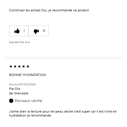
Continuer les achats
Oui, je recommande ce produit
1
0
Signaler Cet Avis
BONNE HYDRATATION
Soumis
09/05/2022
Par
Drs
de
Grenoble
Réviseur vérifié
J'aime bien la texture pour les peau sèche c'est super car il est riche en
hydratation je recommande