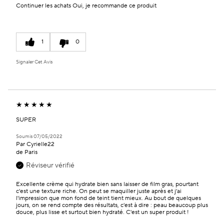
Continuer les achats
Oui, je recommande ce produit
1
0
Signaler Cet Avis
SUPER
Soumis
07/05/2022
Par
Cyrielle22
de
Paris
Réviseur vérifié
Excellente crème qui hydrate bien sans laisser de film gras, pourtant
c'est une texture riche. On peut se maquiller juste après et j'ai
l'impression que mon fond de teint tient mieux. Au bout de quelques
jours, on se rend compte des résultats, c'est à dire : peau beaucoup plus
douce, plus lisse et surtout bien hydraté. C'est un super produit !