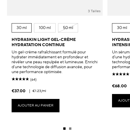
3 Tailles
30 ml
100 ml
50 ml
30 ml
HYDRASKIN LIGHT GEL-CRÈME
HYDRAS
HYDRATATION CONTINUE
INTENSI
Un gel-crème rafraîchissant formulé pour
Un sérum 
hydrater immédiatement en profondeur et
d’une hydr
révéler une peau repulpée et lumineuse. Enrichi
technolog
d’une technologie de diffusion avancée, pour
performan
une performance optimisée.
(64)
€68.00
€37.00
|
€1.23
/ml
AJOUT
AJOUTER AU PANIER