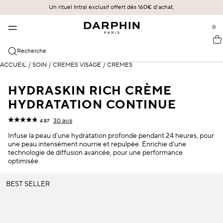
Un rituel Intral exclusif offert dès 160€ d’achat.​
NOTRE HÉRITAGE
BESTSELLERS
NOS SOINS
se Sidebar Navigation
Clo
Clo
Clo
0
::elc_general.menu::
NOS SOINS
DÉCOUVRIR
HÉRITAGE
Darphin
LES BESTSELLERS
Les Bestsellers
Le futur en héritage
Recherche
LES CATÉGORIES
EXPERTISE
ACCUEIL
ÉCLAT SUBLIME
Les Nouveautés
Pierre Darphin
/
SOIN
/
CRÈMES VISAGE
/
CRÈMES
Essences & Sérums
La maîtrise des technologies de diffusion
LES PRIORITÉS DE TRAITEMENT
STIMULSKIN PLUS
Les Offres
HYDRASKIN RICH CRÈME
Nettoyants et Toniques
L'expertise Morphologique
Lift & Fermeté
LES COLLECTION
HYDRATATION CONTINUE
INTRAL
Crèmes
Irritation & Sensibilité
Stimulskin Plus
30 avis
4.87
TOUS LES SOINS
HYDRASKIN
Traitements Yeux & Lèvres
Rougeurs
Éclat Sublime
Infuse la peau d’une hydratation profonde pendant 24 heures, pour
Voir tout
une peau intensément nourrie et repulpée. Enrichie d’une
Masques & Exfoliants
technologie de diffusion avancée, pour une performance
Hydratation
Intral
optimisée.
Masques et Exfoliants
Cernes & Poches
Hydraskin
BEST SELLER
Huiles
Peau sèche
Les Huiles
Protection Solaire
Protection SPF
Prédermine