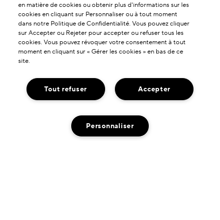
en matière de cookies ou obtenir plus d'informations sur les
cookies en cliquant sur Personnaliser ou à tout moment
dans notre Politique de Confidentialité. Vous pouvez cliquer
sur Accepter ou Rejeter pour accepter ou refuser tous les
cookies. Vous pouvez révoquer votre consentement à tout
moment en cliquant sur « Gérer les cookies » en bas de ce
site.
À PROPOS DE NOUS
Tout refuser
Accepter
Notre Histoire
SERVICES & AIDES
L'Art de la Formulation
Personnaliser
Contactez-nous !
Nos Engagements
NOUS TROUVER
Contacter le Fabricant
Livraison Neutre en Carbone
Localisateur de boutiques
Service Client
POLITIQUE DE CONFIDENTIALITÉ
INDISPONIBLE
Chat en direct
Conditions D'Utilisation
CONSIGNES DE TRI
Mes Commandes
Politique de Confidentialité
Retours et échanges
Condition de Vente