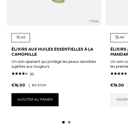
1 Taille
15 ml
15 ml
ÉLIXIRS AUX HUILES ESSENTIELLES À LA
ÉLIXIRS
CAMOMILLE
MANDAR
Un soin apaisant qui protège les peaux sensibles
Un soin c
sujettes aux rougeurs.
les premie
(8)
€76.00
|
€76.00
€5.07
/ml
AJOUTER AU PANIER
INDIS