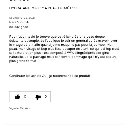
HYDRATANT POUR MA PEAU DE MÉTISSE
Soumis
10/02/2021
Par
Cillou34
de
Juvignac
Pour l'avoir testé je trouve que cet élixir crée une peau douce,
éclatante et souple. Je l'applique le soir en général après m'avoir laver
le visage et le matin quand je me maquille pas pour la journée. Ma
peau, mon visage et bcp plus lisse et super éclatant. ce qui est top c'est
sa texture et en plus il est composé à 99% d'ingrédients d'origine
naturelle. Jolie package mais par contre dommage qu'il n'y est pas un
plus grand format ...
Continuer les achats
Oui, je recommande ce produit
0
0
Signaler Cet Avis