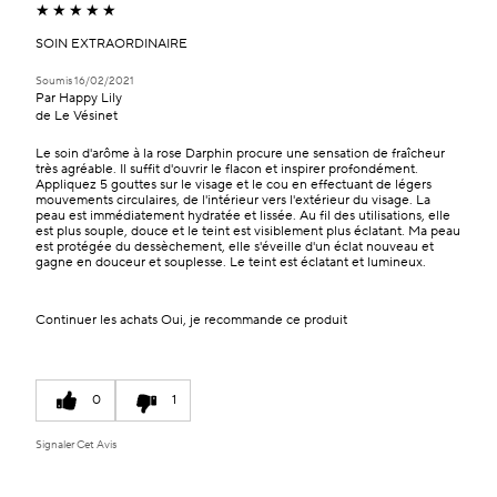
SOIN EXTRAORDINAIRE
Soumis
16/02/2021
Par
Happy Lily
de
Le Vésinet
Le soin d'arôme à la rose Darphin procure une sensation de fraîcheur
très agréable. Il suffit d'ouvrir le flacon et inspirer profondément.
Appliquez 5 gouttes sur le visage et le cou en effectuant de légers
mouvements circulaires, de l'intérieur vers l'extérieur du visage. La
peau est immédiatement hydratée et lissée. Au fil des utilisations, elle
est plus souple, douce et le teint est visiblement plus éclatant. Ma peau
est protégée du dessèchement, elle s'éveille d'un éclat nouveau et
gagne en douceur et souplesse. Le teint est éclatant et lumineux.
Continuer les achats
Oui, je recommande ce produit
0
1
Signaler Cet Avis