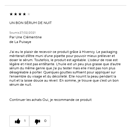
UN BON SÉRUM DE NUIT
Soumis
27/02/2021
Par
Une Clémentine
de
La Puisaye
J'ai eu le plaisir de recevoir ce produit grâce à Hivency. Le packaging
mériterait d'être muni d'une pipette pour pouvoir mieux prélever et
doser le sérum. Toutefois, le produit est agréable. L'odeur de rose est
légère et n'est pas entêtante. L'huile est un peu plus grasse que d'autre
sérum du même genre que j'ai pu tester mais elle n'est pas non plus
désagréable à porter. Quelques gouttes suffisent pour appliquer sur
l'ensemble du visage et du décolleté. Elle nourrit la peau pendant la
nuit et la laisse douce au réveil. En somme, je trouve que c'est un bon
sérum de nuit.
Continuer les achats
Oui, je recommande ce produit
1
0