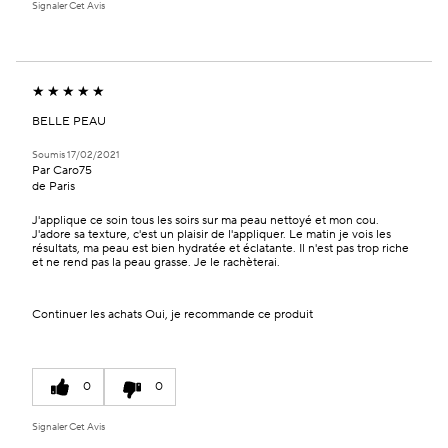
Signaler Cet Avis
BELLE PEAU
Soumis
17/02/2021
Par
Caro75
de
Paris
J'applique ce soin tous les soirs sur ma peau nettoyé et mon cou.
J'adore sa texture, c'est un plaisir de l'appliquer. Le matin je vois les
résultats, ma peau est bien hydratée et éclatante. Il n'est pas trop riche
et ne rend pas la peau grasse. Je le rachèterai.
Continuer les achats
Oui, je recommande ce produit
0
0
Signaler Cet Avis