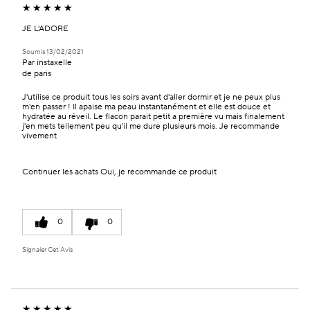
JE L'ADORE
Soumis
13/02/2021
Par
instaxelle
de
paris
J'utilise ce produit tous les soirs avant d'aller dormir et je ne peux plus
m'en passer ! Il apaise ma peau instantanément et elle est douce et
hydratée au réveil. Le flacon parait petit a première vu mais finalement
j'en mets tellement peu qu'il me dure plusieurs mois. Je recommande
vivement
Continuer les achats
Oui, je recommande ce produit
0
0
Signaler Cet Avis