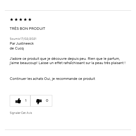
TRÈS BON PRODUIT
Soumis
17/02/2021
Par
Justineeck
de
Cucq
J'adore ce produit que je découvre depuis peu. Rien que le parfum,
j'aime beaucoup! Laisse un effet rafraîchissant sur la peau très plaisant !
Continuer les achats
Oui, je recommande ce produit
1
0
Signaler Cet Avis