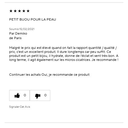
PETIT BIJOU POUR LA PEAU
Soumis
15/02/2021
Par
Demiko
de
Paris
Malgré le prix qui est élevé quand on fait la rapport quantité / qualité /
prix, c'est un excellent produit. Il dure longtemps car peu suffit. Ce
produit est un petit bijou, il hydrate, donne de l'éclat et sent très bon. A
long terme, il agit également sur les micros cicatrices. Je recommande !
Continuer les achats
Oui, je recommande ce produit
0
0
Signaler Cet Avis