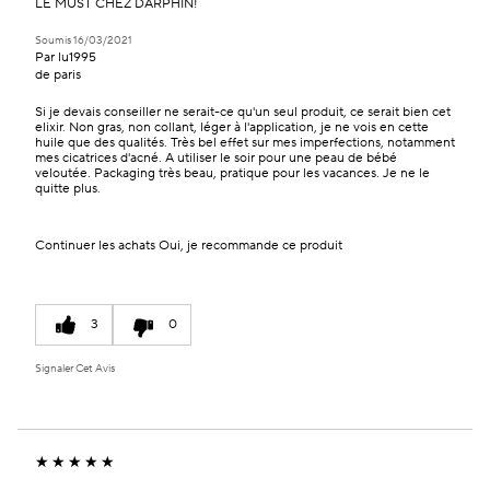
LE MUST CHEZ DARPHIN!
Soumis
16/03/2021
Par
lu1995
de
paris
Si je devais conseiller ne serait-ce qu'un seul produit, ce serait bien cet
elixir. Non gras, non collant, léger à l'application, je ne vois en cette
huile que des qualités. Très bel effet sur mes imperfections, notamment
mes cicatrices d'acné. A utiliser le soir pour une peau de bébé
veloutée. Packaging très beau, pratique pour les vacances. Je ne le
quitte plus.
Continuer les achats
Oui, je recommande ce produit
3
0
Signaler Cet Avis