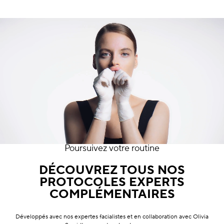
Teint irrégulier
Ideal Resource
Pores
Pollution
Perte de volume
Teint terne
Poursuivez votre routine
DÉCOUVREZ TOUS NOS
PROTOCOLES EXPERTS
COMPLÉMENTAIRES
Développés avec nos expertes facialistes et en collaboration avec Olivia