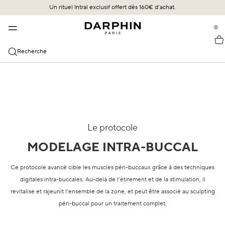
Un rituel Intral exclusif offert dès 160€ d’achat.​
NOTRE HÉRITAGE
BESTSELLERS
NOS SOINS
se Sidebar Navigation
Clo
Clo
Clo
0
::elc_general.menu::
NOS SOINS
DÉCOUVRIR
HÉRITAGE
Darphin
LES BESTSELLERS
Les Bestsellers
Le futur en héritage
Recherche
LES CATÉGORIES
EXPERTISE
ÉCLAT SUBLIME
Les Nouveautés
Pierre Darphin
Essences & Sérums
La maîtrise des technologies de diffusion
LES PRIORITÉS DE TRAITEMENT
STIMULSKIN PLUS
Les Offres
Nettoyants et Toniques
L'expertise Morphologique
Lift & Fermeté
LES COLLECTION
INTRAL
Crèmes
Irritation & Sensibilité
Stimulskin Plus
TOUS LES SOINS
Le protocole
HYDRASKIN
Traitements Yeux & Lèvres
Rougeurs
Éclat Sublime
Voir tout
MODELAGE INTRA-BUCCAL
Masques & Exfoliants
Hydratation
Intral
Ce protocole avancé cible les muscles péri-buccaux grâce à des techniques
Masques et Exfoliants
Cernes & Poches
Hydraskin
digitales intra-buccales. Au-delà de l’étirement et de la stimulation, il
revitalise et rajeunit l’ensemble de la zone, et peut être associé au sculpting
Huiles
Peau sèche
Les Huiles
péri-buccal pour un traitement complet.
Protection Solaire
Protection SPF
Prédermine