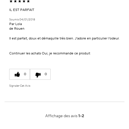
IL EST PARFAIT
Soumis
04/01/2018
Par
Lola
de
Rouen
Il est parfait, doux et démaquille très bien. J'adore en particulier l'odeur.
Continuer les achats
Oui, je recommande ce produit
0
0
Signaler Cet Avis
Affichage des avis
1-2