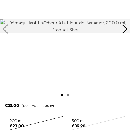
Teint irrégulier
Ideal Resource
Pores
Pollution
Perte de volume
Teint terne
€23.00
€0.12
/ml
200 ml
200 ml
500 ml
€23.00
€39.90