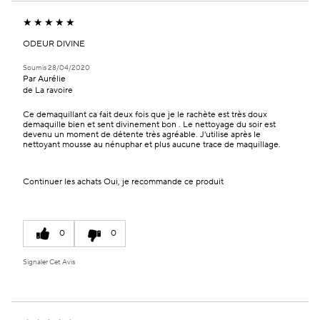
ODEUR DIVINE
Soumis
28/04/2020
Par
Aurélie
de
La ravoire
Ce demaquillant ca fait deux fois que je le rachète est très doux
demaquille bien et sent divinement bon . Le nettoyage du soir est
devenu un moment de détente très agréable. J'utilise après le
nettoyant mousse au nénuphar et plus aucune trace de maquillage.
Continuer les achats
Oui, je recommande ce produit
0
0
Signaler Cet Avis